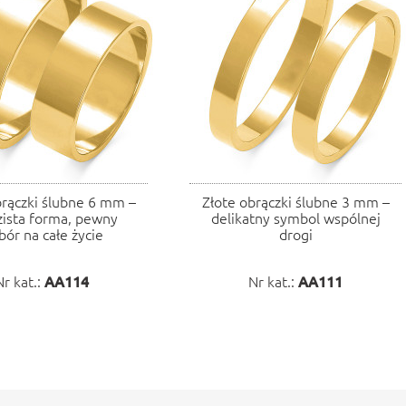
brączki ślubne 6 mm –
Złote obrączki ślubne 3 mm –
zista forma, pewny
delikatny symbol wspólnej
ór na całe życie
drogi
Nr kat.:
AA114
Nr kat.:
AA111