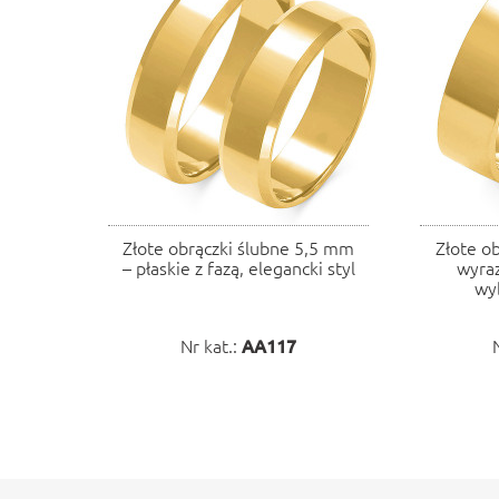
Złote obrączki ślubne 5,5 mm
Złote o
– płaskie z fazą, elegancki styl
wyra
wyb
Nr kat.:
AA117