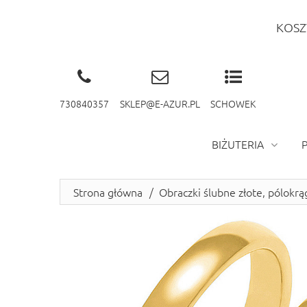
KOSZ
730840357
SKLEP@E-AZUR.PL
SCHOWEK
BIŻUTERIA
Strona główna
/
Obraczki ślubne złote, pólokr