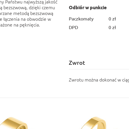
emy Państwu najwyższą jakość
dą bezszwową, dzięki czemu
Odbiór w punkcie
twarzane metodą bezszwową
ne łączenia na obwodzie w
Paczkomaty
0 zł
rażone na pęknięcia.
DPD
0 zł
Zwrot
Zwrotu można dokonać w ciąg