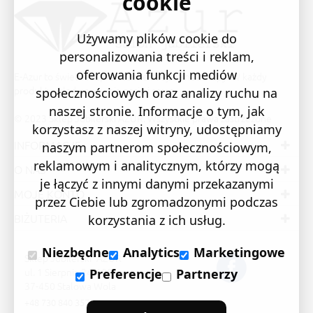
cookie
Używamy plików cookie do
personalizowania treści i reklam,
oferowania funkcji mediów
E-Azur to świetne i sprawdzone miejsce na zakupy. W każdy
produkt wkładamy swoją pasję i serce.
społecznościowych oraz analizy ruchu na
naszej stronie. Informacje o tym, jak
© 2023 Sklep Jubilerski AZUR. Wszystkie prawa zastrzeżone
korzystasz z naszej witryny, udostępniamy
INFORMACJE
naszym partnerom społecznościowym,
reklamowym i analitycznym, którzy mogą
O NAS
je łączyć z innymi danymi przekazanymi
MOJE KONTO
przez Ciebie lub zgromadzonymi podczas
BIŻUTERIA
korzystania z ich usług.
Niezbędne
Analytics
Marketingowe
Sklep Jubilerski "AZUR"
ul. 1 Sierpnia 24/105
Preferencje
Partnerzy
37-450 Stalowa Wola
+48 730 840 357