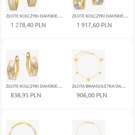
ZŁOTE KOLCZYKI DAMSKIE Z DIAMENTOWYM GRAWEREM – ELEGANCJA I STYL
ZŁOTE KOLCZYKI DAMSKIE Z KWIATOWYM WZOREM – TRÓJKOLOROWA ELEGANCJA
1 278,40 PLN
1 917,60 PLN
ZŁOTE KOLCZYKI DAMSKIE Z MŁOTKOWANYM WYKOŃCZENIEM – SUBTELNY BLASK I WYJĄTKOWY DESIGN
ZŁOTA BRANSOLETKA DAMSKA Z ZAWIESZKAMI W KSZTAŁCIE SERC
838,95 PLN
906,00 PLN