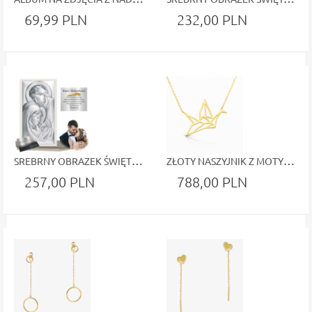
69,99 PLN
232,00 PLN
SREBRNY OBRAZEK ŚWIĘTEJ RODZINY W BIAŁEJ RAMCE – ELEGANCKI PREZENT NA ŚLUB I ROCZNICĘ!
ZŁOTY NASZYJNIK Z MOTYWEM ORIGAMI – STYLOWY ŻURAW Z PERSONALIZACJĄ I OZDOBNYM PUDEŁKIEM
257,00 PLN
788,00 PLN