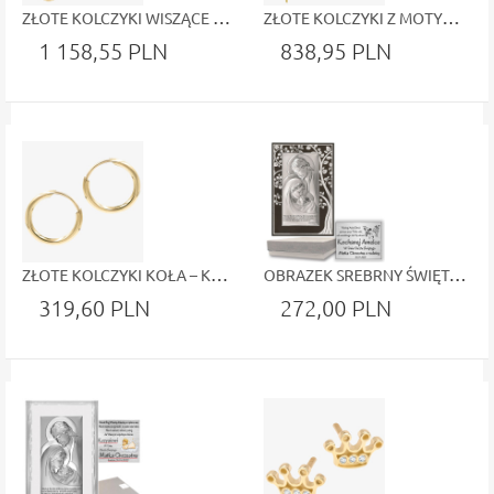
ZŁOTE KOLCZYKI WISZĄCE Z GEOMETRYCZNYM MOTYWEM KOŁA
ZŁOTE KOLCZYKI Z MOTYWEM SERCA NA ŁAŃCUSZKU
1 158,55 PLN
838,95 PLN
ZŁOTE KOLCZYKI KOŁA – KLASYCZNA ELEGANCJA Z MOŻLIWOŚCIĄ PERSONALIZACJI
OBRAZEK SREBRNY ŚWIĘTA RODZINA NA ŚLUB CHRZEST GRAWER ELEGANCKA PAMIĄTKA
319,60 PLN
272,00 PLN