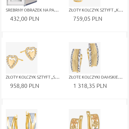
SREBRNY OBRAZEK NA PANELU ŚWIĘTA RODZINA CZUWAJĄCA NAD DZIECIĄTKIEM
ZŁOTY KOLCZYK SZTYFT „KORONA BLASKU” – KRÓLOWA STYLU
432,00 PLN
759,05 PLN
ZŁOTY KOLCZYK SZTYFT „SERCE BLASKU” – ROMANTYZM W NAJPIĘKNIEJSZEJ FORMIE
ZŁOTE KOLCZYKI DAMSKIE Z DIAMENTOWYM WZOREM – ELEGANCKA BIŻUTERIA DLA KOBIET
958,80 PLN
1 318,35 PLN