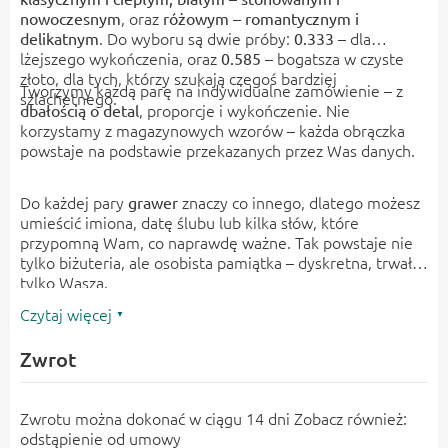
, oraz
nowoczesnym
różowym – romantycznym i
. Do wyboru są dwie próby:
– dla
delikatnym
0.333
lżejszego wykończenia, oraz
– bogatsza w czyste
0.585
złoto, dla tych, którzy szukają czegoś bardziej
Tworzymy każdą parę na indywidualne zamówienie – z
szlachetnego.
, proporcje i wykończenie. Nie
dbałością o detal
korzystamy z magazynowych wzorów – każda obrączka
powstaje na podstawie przekazanych przez Was danych.
Do każdej pary
znaczy co innego, dlatego możesz
grawer
umieścić imiona, datę ślubu lub kilka słów, które
przypomną Wam, co naprawdę ważne. Tak powstaje nie
tylko biżuteria, ale osobista pamiątka – dyskretna, trwała i
tylko Wasza.
Czytaj więcej
Zwrot
Zwrotu można dokonać w ciągu 14 dni Zobacz również:
odstąpienie od umowy