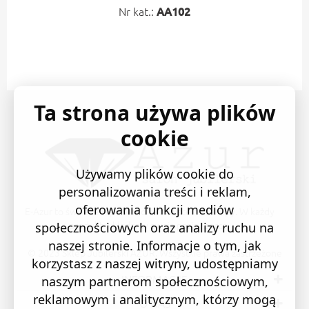
Nr kat.:
AA102
Ta strona używa plików
cookie
Używamy plików cookie do
personalizowania treści i reklam,
oferowania funkcji mediów
E-Azur to świetne i sprawdzone miejsce na zakupy. W każdy
produkt wkładamy swoją pasję i serce.
społecznościowych oraz analizy ruchu na
naszej stronie. Informacje o tym, jak
© 2023 Sklep Jubilerski AZUR. Wszystkie prawa zastrzeżone
korzystasz z naszej witryny, udostępniamy
INFORMACJE
naszym partnerom społecznościowym,
reklamowym i analitycznym, którzy mogą
O NAS