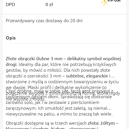
DPD
0 zł
Przewidywany czas dostawy do 20 dni
Opis
Złote obrączki ślubne 3 mm – delikatny symbol wspólnej
. Idealny dla par, które nie potrzebują krzykliwych
drogi
gestów, by mówić o miłości. Dla nich powstały złote
obrączki o szerokości 3 mm –
i
subtelne, eleganckie
stworzone z myślą o codziennym towarzyszeniu w życiu
we dwoje. Płaski profil i delikatne wykończenie to
Choć drobne, mają w sobie siłę, łączą gest przysięgi z
połączenie wygody z minimalistyczną formą, która nigdy
codziennym gestem dłoni. Sprawdzają się doskonale
nie wyjdzie z mody.
zarówno solo, jak i w zestawie z pierścionkiem
zaręczynowym. Ich smukłość jest zaletą, są niemal
niewyczuwalne na palcu, a mimo to znaczą tak wiele.
Obrączki dostępne są w trzech wersjach
złota: żółtym –
klasycznym i ciepłym, białym – stonowanym i