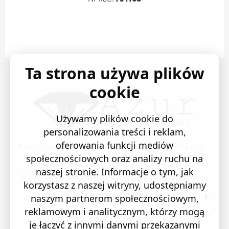
Ta strona używa plików
cookie
Używamy plików cookie do
personalizowania treści i reklam,
oferowania funkcji mediów
E-Azur to świetne i sprawdzone miejsce na zakupy. W każdy
produkt wkładamy swoją pasję i serce.
społecznościowych oraz analizy ruchu na
naszej stronie. Informacje o tym, jak
© 2023 Sklep Jubilerski AZUR. Wszystkie prawa zastrzeżone
korzystasz z naszej witryny, udostępniamy
INFORMACJE
naszym partnerom społecznościowym,
reklamowym i analitycznym, którzy mogą
O NAS
je łączyć z innymi danymi przekazanymi