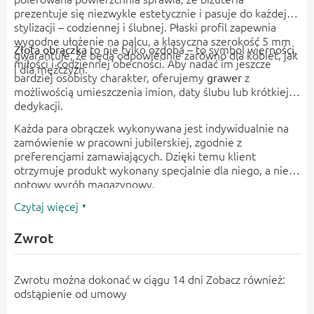
prezentuje się niezwykle estetycznie i pasuje do każdej
stylizacji – codziennej i ślubnej. Płaski profil zapewnia
wygodne ułożenie na palcu, a klasyczna szerokość 5 mm
to nie tylko ozdoba – to symbol wierności,
Złota obrączka
gwarantuje, że będą odpowiednie zarówno dla kobiet, jak
miłości i codziennej obecności. Aby nadać im jeszcze
i dla mężczyzn.
bardziej osobisty charakter, oferujemy
z
grawer
możliwością umieszczenia imion, daty ślubu lub krótkiej
dedykacji.
Każda para obrączek wykonywana jest indywidualnie na
zamówienie w pracowni jubilerskiej, zgodnie z
preferencjami zamawiających. Dzięki temu klient
otrzymuje produkt wykonany specjalnie dla niego, a nie
gotowy wyrób magazynowy.
Czytaj więcej
Zwrot
Zwrotu można dokonać w ciągu 14 dni Zobacz również:
odstąpienie od umowy