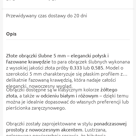
Przewidywany czas dostawy do 20 dni
Opis
Złote obrączki ślubne 5 mm – elegancki połysk i
to para obrączek ślubnych wykonana
fazowane krawędzie
z wysokiej jakości złota próby
lub
. Model o
0.333
0.585
szerokości 5 mm charakteryzuje się płaskim profilem z
delikatnie fazowaną krawędzią, która nadaje całości
elegancki, nowoczesny wygląd.
Obrączki dostępne są w klasycznym kolorze
żółtego
, a także w
– dzięki temu
złota
odcieniu białym i różowym
można je idealnie dopasować do własnych preferencji lub
pierścionka zaręczynowego.
Obrączki zostały zaprojektowane w stylu
ponadczasowej
. Lustrzana,
prostoty z nowoczesnym akcentem
polerowana powierzchnia sprawia, że biżuteria