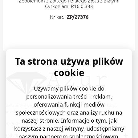
Zdobieniem z Żółtego i Białego Złota z Białymi
Cyrkoniami R16 0.333
Nr kat.:
ZP/27376
Ta strona używa plików
cookie
Używamy plików cookie do
personalizowania treści i reklam,
oferowania funkcji mediów
E-Azur to świetne i sprawdzone miejsce na zakupy. W każdy
produkt wkładamy swoją pasję i serce.
społecznościowych oraz analizy ruchu na
naszej stronie. Informacje o tym, jak
© 2023 Sklep Jubilerski AZUR. Wszystkie prawa zastrzeżone
korzystasz z naszej witryny, udostępniamy
INFORMACJE
naszym partnerom społecznościowym,