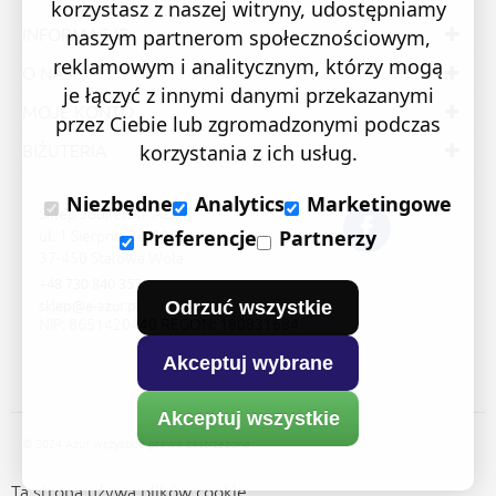
korzystasz z naszej witryny, udostępniamy
INFORMACJE
naszym partnerom społecznościowym,
reklamowym i analitycznym, którzy mogą
O NAS
je łączyć z innymi danymi przekazanymi
MOJE KONTO
przez Ciebie lub zgromadzonymi podczas
BIŻUTERIA
korzystania z ich usług.
Niezbędne
Analytics
Marketingowe
Sklep Jubilerski "AZUR"
ul. 1 Sierpnia 24/105
Preferencje
Partnerzy
37-450 Stalowa Wola
+48 730 840 357
sklep@e-azur.pl
Odrzuć wszystkie
NIP: 8651420440 REGON: 180831684
Akceptuj wybrane
Akceptuj wszystkie
© 2024 Azur wszystkie prawa zastrzeżone
Ta strona używa plików cookie