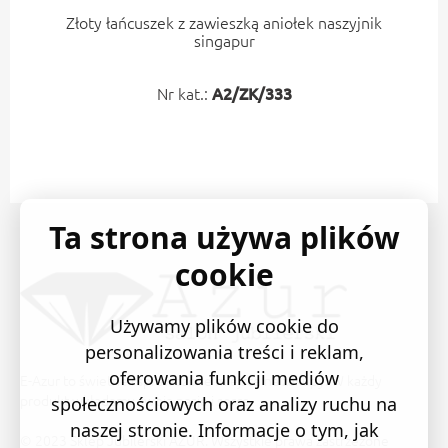
Złoty łańcuszek z zawieszką aniołek naszyjnik
singapur
Nr kat.:
A2/ZK/333
Ta strona używa plików
cookie
Używamy plików cookie do
personalizowania treści i reklam,
oferowania funkcji mediów
E-Azur to świetne i sprawdzone miejsce na zakupy. W każdy
produkt wkładamy swoją pasję i serce.
społecznościowych oraz analizy ruchu na
naszej stronie. Informacje o tym, jak
© 2023 Sklep Jubilerski AZUR. Wszystkie prawa zastrzeżone