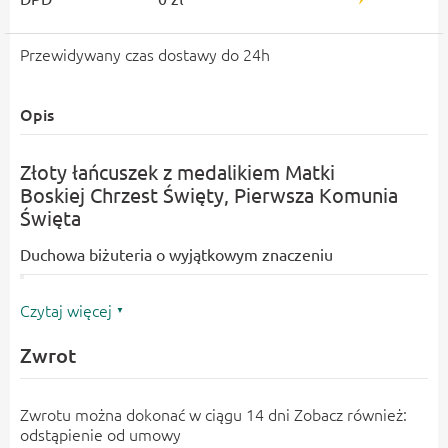
Przewidywany czas dostawy do 24h
Opis
Złoty łańcuszek z medalikiem Matki
Boskiej
Chrzest Święty, Pierwsza Komunia
Święta
Duchowa biżuteria o wyjątkowym znaczeniu
Czytaj więcej
Złoty łańcuszek z okrągłym medalikiem
to klasyczny
przedstawiającym wizerunek Matki Boskiej
symbol duchowej ochrony, miłości i błogosławieństwa.
Zwrot
Elegancka, diamentowana ramka dodaje blasku i
subtelnej głębi, podkreślając unikalny charakter biżuterii.
Zwrotu można dokonać w ciągu 14 dni Zobacz również:
Dlaczego warto wybrać ten model?
odstąpienie od umowy