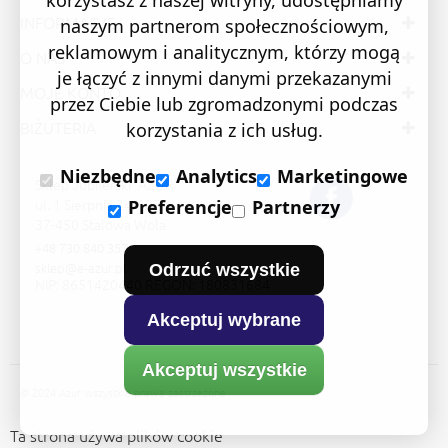
korzystasz z naszej witryny, udostępniamy
INFORMACJE
naszym partnerom społecznościowym,
reklamowym i analitycznym, którzy mogą
O NAS
je łączyć z innymi danymi przekazanymi
MOJE KONTO
przez Ciebie lub zgromadzonymi podczas
BIŻUTERIA
korzystania z ich usług.
Niezbędne
Analytics
Marketingowe
Sklep Jubilerski "AZUR"
ul. 1 Sierpnia 24/105
Preferencje
Partnerzy
37-450 Stalowa Wola
+48 730 840 357
sklep@e-azur.pl
Odrzuć wszystkie
NIP: 8651420440 REGON: 180831684
Akceptuj wybrane
Akceptuj wszystkie
© 2024 Azur wszystkie prawa zastrzeżone
Ta strona używa plików cookie