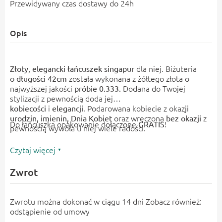
Przewidywany czas dostawy do 24h
Opis
dla niej.
Biżuteria
Złoty, elegancki
łańcuszek singapur
o
została wykonana z żółtego złota o
długości 42cm
najwyższej jakości
Dodana do Twojej
próbie 0.333.
stylizacji z pewnością doda jej
i
. Podarowana kobiecie z okazji
kobiecości
elegancji
oraz wręczona
z
urodzin, imienin, Dnia Kobiet
bez okazji
Do łańcuszka opakowanie dołączone
!
GRATIS
pewnością wywoła u niej wiele radości.
Czytaj więcej
Zwrot
Zwrotu można dokonać w ciągu 14 dni Zobacz również:
odstąpienie od umowy