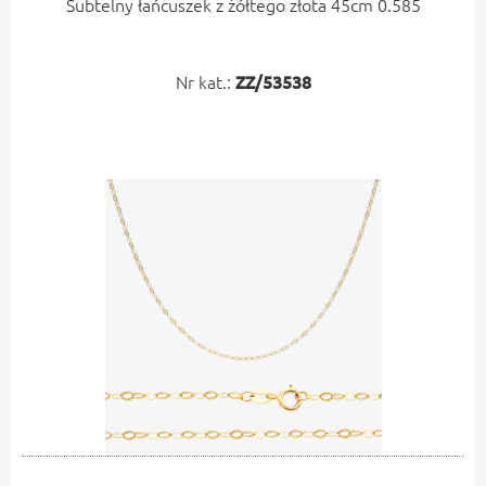
Subtelny łańcuszek z żółtego złota 45cm 0.585
Nr kat.:
ZZ/53538