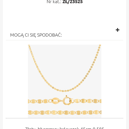
Nr kat.:
ZŁ/23525
MOGĄ CI SIĘ SPODOBAĆ:
Złoty, błyszczący łańcuszek 45cm 0.585