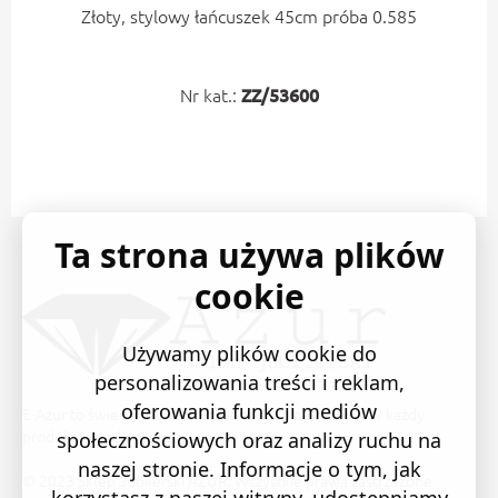
Złoty, stylowy łańcuszek 45cm próba 0.585
Nr kat.:
ZZ/53600
Ta strona używa plików
cookie
Używamy plików cookie do
personalizowania treści i reklam,
oferowania funkcji mediów
E-Azur to świetne i sprawdzone miejsce na zakupy. W każdy
produkt wkładamy swoją pasję i serce.
społecznościowych oraz analizy ruchu na
naszej stronie. Informacje o tym, jak
© 2023 Sklep Jubilerski AZUR. Wszystkie prawa zastrzeżone