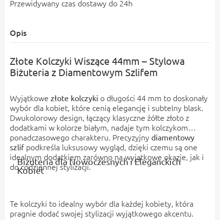
Przewidywany czas dostawy do 24h
Opis
Złote Kolczyki Wiszące 44mm – Stylowa
Biżuteria z Diamentowym Szlifem
Wyjątkowe
o długości 44 mm to doskonały
złote kolczyki
wybór dla kobiet, które cenią elegancję i subtelny blask.
Dwukolorowy design, łączący klasyczne żółte złoto z
dodatkami w kolorze białym, nadaje tym kolczykom
ponadczasowego charakteru. Precyzyjny
diamentowy
podkreśla luksusowy wygląd, dzięki czemu są one
szlif
idealnym dodatkiem zarówno na wyjątkowe okazje, jak i
Biżuteria dla Nowoczesnych i Eleganckich
do codziennej stylizacji.
Kobiet
Te kolczyki to idealny wybór dla każdej kobiety, która
pragnie dodać swojej stylizacji wyjątkowego akcentu.