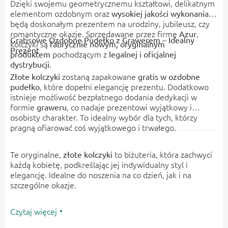
Dzięki swojemu geometrycznemu kształtowi, delikatnym
elementom ozdobnym oraz
,
wysokiej jakości wykonania
będą doskonałym prezentem na urodziny, jubileusz, czy
romantyczne okazje. Sprzedawane przez firmę
,
Azur
Gratisowe Ozdobne Pudełko z Grawerem – Idealny
kolczyki są
fabrycznie nowym, oryginalnym
Prezent
pochodzącym z
produktem
legalnej i oficjalnej
.
dystrybucji
zostaną zapakowane
Złote kolczyki
gratis w ozdobne
, które dopełni elegancję prezentu. Dodatkowo
pudełko
istnieje możliwość bezpłatnego dodania dedykacji w
formie
, co nadaje prezentowi wyjątkowy i
graweru
osobisty charakter. To idealny wybór dla tych, którzy
pragną ofiarować coś wyjątkowego i trwałego.
Te oryginalne,
to biżuteria, która zachwyci
złote kolczyki
każdą kobietę, podkreślając jej indywidualny styl i
elegancję. Idealne do noszenia na co dzień, jak i na
szczególne okazje.
Czytaj więcej