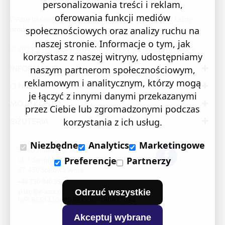
personalizowania treści i reklam,
oferowania funkcji mediów
E-Azur to świetne i sprawdzone miejsce na zakupy. W każdy
produkt wkładamy swoją pasję i serce.
społecznościowych oraz analizy ruchu na
naszej stronie. Informacje o tym, jak
© 2023 Sklep Jubilerski AZUR. Wszystkie prawa zastrzeżone
korzystasz z naszej witryny, udostępniamy
INFORMACJE
naszym partnerom społecznościowym,
reklamowym i analitycznym, którzy mogą
O NAS
je łączyć z innymi danymi przekazanymi
MOJE KONTO
przez Ciebie lub zgromadzonymi podczas
BIŻUTERIA
korzystania z ich usług.
Niezbędne
Analytics
Marketingowe
Sklep Jubilerski "AZUR"
ul. 1 Sierpnia 24/105
Preferencje
Partnerzy
37-450 Stalowa Wola
+48 730 840 357
sklep@e-azur.pl
Odrzuć wszystkie
NIP: 8651420440 REGON: 180831684
Akceptuj wybrane