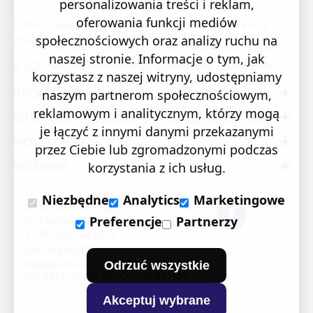
personalizowania treści i reklam,
oferowania funkcji mediów
E-Azur to świetne i sprawdzone miejsce na zakupy. W każdy
produkt wkładamy swoją pasję i serce.
społecznościowych oraz analizy ruchu na
naszej stronie. Informacje o tym, jak
© 2023 Sklep Jubilerski AZUR. Wszystkie prawa zastrzeżone
korzystasz z naszej witryny, udostępniamy
INFORMACJE
naszym partnerom społecznościowym,
reklamowym i analitycznym, którzy mogą
O NAS
je łączyć z innymi danymi przekazanymi
MOJE KONTO
przez Ciebie lub zgromadzonymi podczas
BIŻUTERIA
korzystania z ich usług.
Niezbędne
Analytics
Marketingowe
Sklep Jubilerski "AZUR"
ul. 1 Sierpnia 24/105
Preferencje
Partnerzy
37-450 Stalowa Wola
+48 730 840 357
sklep@e-azur.pl
Odrzuć wszystkie
NIP: 8651420440 REGON: 180831684
Akceptuj wybrane