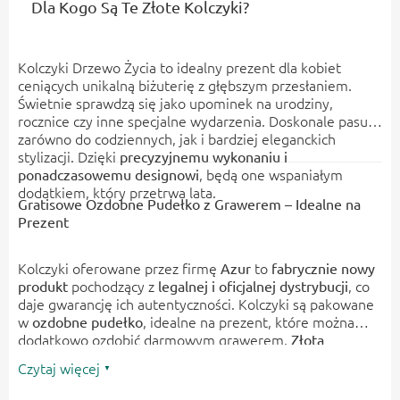
Dla Kogo Są Te Złote Kolczyki?
Kolczyki Drzewo Życia to idealny prezent dla kobiet
ceniących unikalną biżuterię z głębszym przesłaniem.
Świetnie sprawdzą się jako upominek na urodziny,
rocznice czy inne specjalne wydarzenia. Doskonale pasują
zarówno do codziennych, jak i bardziej eleganckich
stylizacji. Dzięki
precyzyjnemu wykonaniu i
, będą one wspaniałym
ponadczasowemu designowi
dodatkiem, który przetrwa lata.
Gratisowe Ozdobne Pudełko z Grawerem – Idealne na
Prezent
Kolczyki oferowane przez firmę
to
Azur
fabrycznie nowy
pochodzący z
, co
produkt
legalnej i oficjalnej dystrybucji
daje gwarancję ich autentyczności. Kolczyki są pakowane
w
, idealne na prezent, które można
ozdobne pudełko
dodatkowo ozdobić darmowym grawerem.
Złota
z motywem Drzewa Życia to doskonały wybór
biżuteria
Czytaj więcej
dla każdej kobiety, która szuka niebanalnych, eleganckich
dodatków.