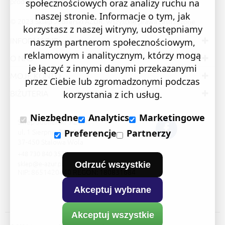
produkt wkładamy swoją pasję i serce.
społecznościowych oraz analizy ruchu na
naszej stronie. Informacje o tym, jak
© 2023 Sklep Jubilerski AZUR. Wszystkie prawa zastrzeżone
korzystasz z naszej witryny, udostępniamy
INFORMACJE
naszym partnerom społecznościowym,
reklamowym i analitycznym, którzy mogą
O NAS
je łączyć z innymi danymi przekazanymi
MOJE KONTO
przez Ciebie lub zgromadzonymi podczas
BIŻUTERIA
korzystania z ich usług.
Niezbędne
Analytics
Marketingowe
Sklep Jubilerski "AZUR"
ul. 1 Sierpnia 24/105
Preferencje
Partnerzy
37-450 Stalowa Wola
+48 730 840 357
sklep@e-azur.pl
Odrzuć wszystkie
NIP: 8651420440 REGON: 180831684
Akceptuj wybrane
Akceptuj wszystkie