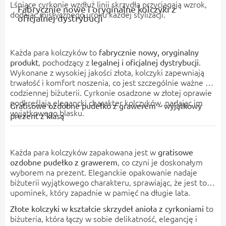
Lśniące cyrkonie wzdłuż linii skrzydła przyciągają wzrok,
Fabrycznie nowe i oryginalne kolczyki z
dodając mistycznego uroku każdej stylizacji.
oficjalnej dystrybucji
Każda para kolczyków to
fabrycznie nowy, oryginalny
, pochodzący z
.
produkt
legalnej i oficjalnej dystrybucji
Wykonane z wysokiej jakości złota, kolczyki zapewniają
trwałość i komfort noszenia, co jest szczególnie ważne w
codziennej biżuterii. Cyrkonie osadzone w złotej oprawie
podkreślają elegancki charakter kolczyków, nadając im
Gratisowe ozdobne pudełko z grawerem – wyjątkowy
wyjątkowego blasku.
prezent z klasą
Każda para kolczyków zapakowana jest w
gratisowe
, co czyni je doskonałym
ozdobne pudełko z grawerem
wyborem na prezent. Eleganckie opakowanie nadaje
biżuterii wyjątkowego charakteru, sprawiając, że jest to
upominek, który zapadnie w pamięć na długie lata.
to
Złote kolczyki w kształcie skrzydeł anioła z cyrkoniami
biżuteria, która łączy w sobie delikatność, elegancję i