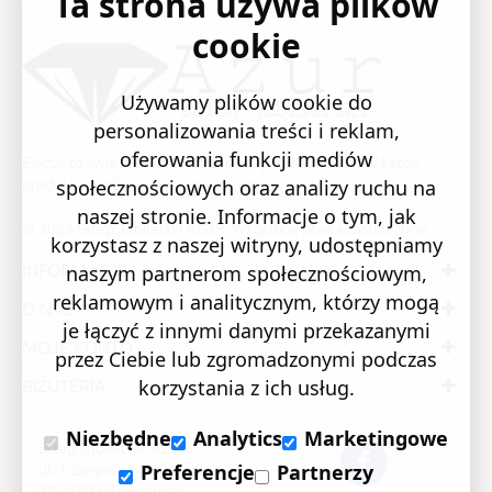
Ta strona używa plików
cookie
Używamy plików cookie do
personalizowania treści i reklam,
oferowania funkcji mediów
E-Azur to świetne i sprawdzone miejsce na zakupy. W każdy
produkt wkładamy swoją pasję i serce.
społecznościowych oraz analizy ruchu na
naszej stronie. Informacje o tym, jak
© 2023 Sklep Jubilerski AZUR. Wszystkie prawa zastrzeżone
korzystasz z naszej witryny, udostępniamy
INFORMACJE
naszym partnerom społecznościowym,
reklamowym i analitycznym, którzy mogą
O NAS
je łączyć z innymi danymi przekazanymi
MOJE KONTO
przez Ciebie lub zgromadzonymi podczas
BIŻUTERIA
korzystania z ich usług.
Niezbędne
Analytics
Marketingowe
Sklep Jubilerski "AZUR"
ul. 1 Sierpnia 24/105
Preferencje
Partnerzy
37-450 Stalowa Wola