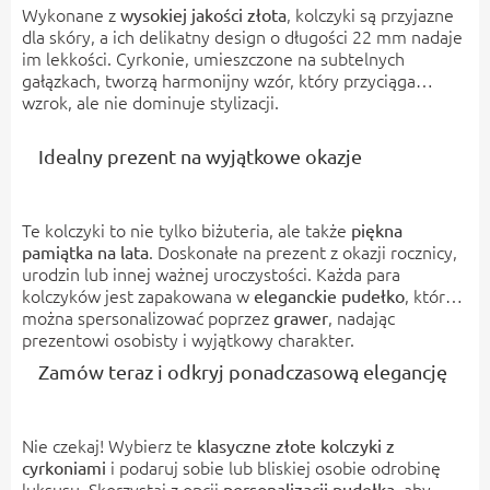
Wykonane z
, kolczyki są przyjazne
wysokiej jakości złota
dla skóry, a ich delikatny design o długości 22 mm nadaje
im lekkości. Cyrkonie, umieszczone na subtelnych
gałązkach, tworzą harmonijny wzór, który przyciąga
wzrok, ale nie dominuje stylizacji.
Idealny prezent na wyjątkowe okazje
Te kolczyki to nie tylko biżuteria, ale także
piękna
. Doskonałe na prezent z okazji rocznicy,
pamiątka na lata
urodzin lub innej ważnej uroczystości. Każda para
kolczyków jest zapakowana w
, które
eleganckie pudełko
można spersonalizować poprzez
, nadając
grawer
prezentowi osobisty i wyjątkowy charakter.
Zamów teraz i odkryj ponadczasową elegancję
Nie czekaj! Wybierz te
klasyczne złote kolczyki z
i podaruj sobie lub bliskiej osobie odrobinę
cyrkoniami
luksusu. Skorzystaj z opcji
, aby
personalizacji pudełka