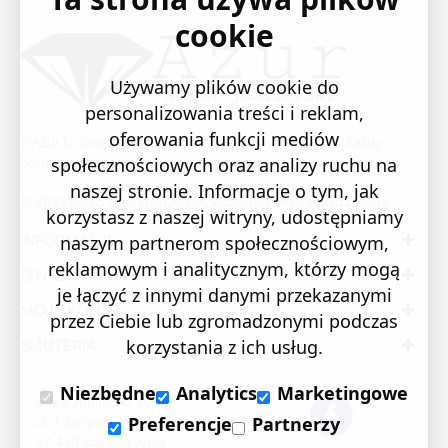
cookie
Używamy plików cookie do
personalizowania treści i reklam,
oferowania funkcji mediów
E-Azur to świetne i sprawdzone miejsce na zakupy. W każdy
produkt wkładamy swoją pasję i serce.
społecznościowych oraz analizy ruchu na
naszej stronie. Informacje o tym, jak
© 2023 Sklep Jubilerski AZUR. Wszystkie prawa zastrzeżone
korzystasz z naszej witryny, udostępniamy
INFORMACJE
naszym partnerom społecznościowym,
reklamowym i analitycznym, którzy mogą
O NAS
je łączyć z innymi danymi przekazanymi
MOJE KONTO
przez Ciebie lub zgromadzonymi podczas
BIŻUTERIA
korzystania z ich usług.
Niezbędne
Analytics
Marketingowe
Sklep Jubilerski "AZUR"
ul. 1 Sierpnia 24/105
Preferencje
Partnerzy
37-450 Stalowa Wola