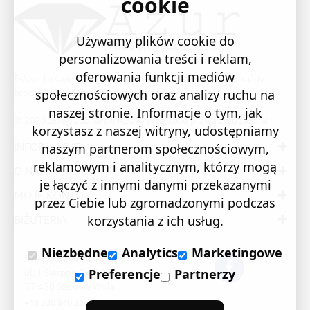
cookie
Używamy plików cookie do
personalizowania treści i reklam,
oferowania funkcji mediów
E-Azur to świetne i sprawdzone miejsce na zakupy. W każdy
produkt wkładamy swoją pasję i serce.
społecznościowych oraz analizy ruchu na
naszej stronie. Informacje o tym, jak
© 2023 Sklep Jubilerski AZUR. Wszystkie prawa zastrzeżone
korzystasz z naszej witryny, udostępniamy
INFORMACJE
naszym partnerom społecznościowym,
reklamowym i analitycznym, którzy mogą
O NAS
je łączyć z innymi danymi przekazanymi
MOJE KONTO
przez Ciebie lub zgromadzonymi podczas
BIŻUTERIA
korzystania z ich usług.
Niezbędne
Analytics
Marketingowe
Sklep Jubilerski "AZUR"
ul. 1 Sierpnia 24/105
Preferencje
Partnerzy
37-450 Stalowa Wola
+48 730 840 357