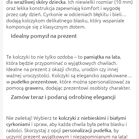
dla
. Ich niewielki rozmiar (10 mm)
wrażliwej skóry dziecka
oraz lekka konstrukcja zapewniają komfort i wygodę
przez cały dzień. Cyrkonie w odcieniach błękitu i bieli
dodają kolczykom delikatnego blasku, który wspaniale
komponuje się z klasycznym złotem.
Idealny pomysł na prezent
Te kolczyki to nie tylko ozdoba – to
,
pamiątka na lata
która będzie przypominać o wyjątkowych chwilach.
Idealne na prezent z okazji chrztu, urodzin czy innej
ważnej uroczystości. Kolczyki są elegancko zapakowane
w
, które można spersonalizować za
pudełko prezentowe
pomocą
, dodając prezentowi osobisty charakter.
graweru
Zamów teraz i podaruj odrobinę elegancji
Nie zwlekaj! Wybierz te
kolczyki z niebieskimi i białymi
i spraw, aby każda chwila była pełna blasku i
cyrkoniami
radości. Skorzystaj z opcji
, by
personalizacji pudełka
uczynić prezent wyjątkowym i niezapomnianym na lata!