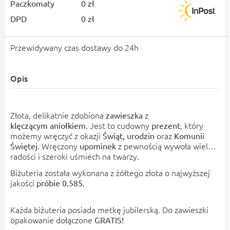
Paczkomaty
0 zł
DPD
0 zł
Przewidywany czas dostawy do 24h
Opis
Złota, delikatnie zdobiona
z
zawieszka
. Jest to cudowny
, który
klęczącym
aniołkiem
prezent
możemy wręczyć z okazji
oraz
Świąt
, urodzin
Komunii
. Wręczony
z pewnością wywoła wiele
Świętej
upominek
radości i szeroki uśmiech na twarzy.
Biżuteria została wykonana z żółtego złota o najwyższej
jakości
próbie 0.585.
Każda biżuteria posiada metkę jubilerską. Do zawieszki
opakowanie dołączone
GRATIS!