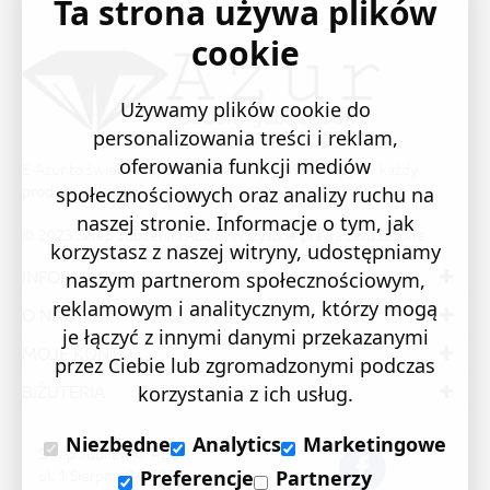
Ta strona używa plików
cookie
Używamy plików cookie do
personalizowania treści i reklam,
oferowania funkcji mediów
E-Azur to świetne i sprawdzone miejsce na zakupy. W każdy
produkt wkładamy swoją pasję i serce.
społecznościowych oraz analizy ruchu na
naszej stronie. Informacje o tym, jak
© 2023 Sklep Jubilerski AZUR. Wszystkie prawa zastrzeżone
korzystasz z naszej witryny, udostępniamy
INFORMACJE
naszym partnerom społecznościowym,
reklamowym i analitycznym, którzy mogą
O NAS
je łączyć z innymi danymi przekazanymi
MOJE KONTO
przez Ciebie lub zgromadzonymi podczas
BIŻUTERIA
korzystania z ich usług.
Niezbędne
Analytics
Marketingowe
Sklep Jubilerski "AZUR"
ul. 1 Sierpnia 24/105
Preferencje
Partnerzy