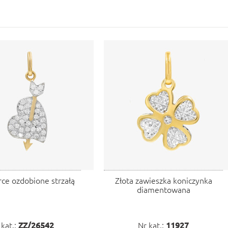
rce ozdobione strzałą
Złota zawieszka koniczynka
diamentowana
 kat.:
ZZ/26542
Nr kat.:
11927