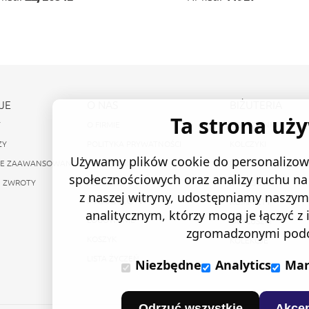
JE
O NAS
BIŻUTERIA
Ta strona uż
Y
O FIRMIE
PIERŚCIONKI
ZY
POLITYKA PRYWATNOŚCI
KOLCZYKI
Używamy plików cookie do personalizowa
IE ZAAWANSOWANE
REGULAMIN
NASZYJNIKI
społecznościowych oraz analizy ruchu na 
I ZWROTY
KONTAKT
BRANSOLETKI
z naszej witryny, udostępniamy nasz
MOJE KONTO
KOMPLETY
analitycznym, którzy mogą je łączyć z
LOGOWANIE
ŁAŃCUSZKI
zgromadzonymi podcz
KOSZYK
KOLEKCJE
LISTA ŻYCZEŃ
Niezbędne
Analytics
Mar
Odrzuć wszystkie
Akcep