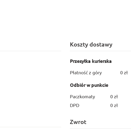
Koszty dostawy
Przesyłka kurierska
Płatność z góry
0 zł
Odbiór w punkcie
Paczkomaty
0 zł
DPD
0 zł
Zwrot