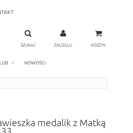
TAKT
SZUKAJ
ZALOGUJ
KOSZYK
LUB
NOWOŚCI
zawieszka medalik z Matką
333