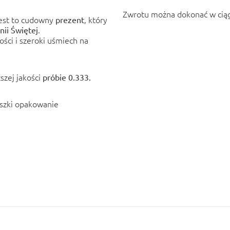
Zwrotu można dokonać w ciąg
Jest to cudowny
, który
prezent
.
ii Świętej
ści i szeroki uśmiech na
szej jakości
próbie 0.333.
eszki opakowanie