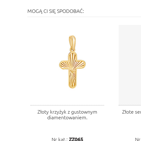
MOGĄ CI SIĘ SPODOBAĆ:
Złoty krzyżyk z gustownym
Złote se
diamentowaniem.
Nr kat.:
ZZ065
Nr