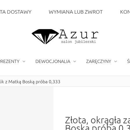
TA DOSTAWY
WYMIANA LUB ZWROT
KON
PREZENTY
DEWOCJONALIA
ZARĘCZYNY
Ś
lik z Matką Boską próba 0,333
Złota, okrągła 
Boską próba 0,