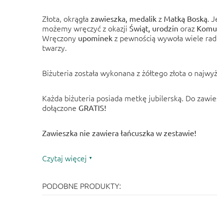
Złota, okrągła
z
. 
zawieszka, medalik
Matką Boską
możemy wręczyć z okazji
oraz
Świąt, urodzin
Komun
Wręczony
z pewnością wywoła wiele rado
upominek
twarzy.
Biżuteria została wykonana z żółtego złota o najwyż
Każda biżuteria posiada metkę jubilerską. Do zawi
dołączone
GRATIS!
Zawieszka nie zawiera łańcuszka w zestawie!
Czytaj więcej
PODOBNE PRODUKTY: