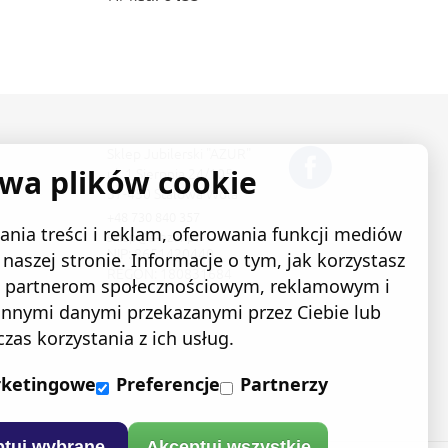
Sklep Jubilerski "AZUR"
ywa plików cookie
ul. 1 Sierpnia 24/105
37-450 Stalowa Wola
+48 730 840 357
nia treści i reklam, oferowania funkcji mediów
sklep@e-azur.pl
NIP: 8651420440
naszej stronie. Informacje o tym, jak korzystasz
REGON: 180831684
ym partnerom społecznościowym, reklamowym i
 innymi danymi przekazanymi przez Ciebie lub
as korzystania z ich usług.
ketingowe
Preferencje
Partnerzy
tuj wybrane
Akceptuj wszystkie