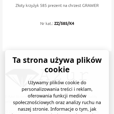
Złoty krzyżyk 585 prezent na chrzest GRAWER
Nr kat.:
ZZ/585/K4
Ta strona używa plików
cookie
Używamy plików cookie do
personalizowania treści i reklam,
oferowania funkcji mediów
E-Azur to świetne i sprawdzone miejsce na zakupy. W każdy
produkt wkładamy swoją pasję i serce.
społecznościowych oraz analizy ruchu na
naszej stronie. Informacje o tym, jak
© 2023 Sklep Jubilerski AZUR. Wszystkie prawa zastrzeżone