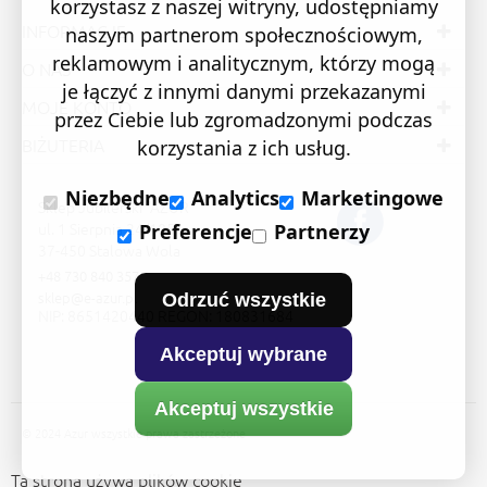
korzystasz z naszej witryny, udostępniamy
INFORMACJE
naszym partnerom społecznościowym,
reklamowym i analitycznym, którzy mogą
O NAS
je łączyć z innymi danymi przekazanymi
MOJE KONTO
przez Ciebie lub zgromadzonymi podczas
BIŻUTERIA
korzystania z ich usług.
Niezbędne
Analytics
Marketingowe
Sklep Jubilerski "AZUR"
ul. 1 Sierpnia 24/105
Preferencje
Partnerzy
37-450 Stalowa Wola
+48 730 840 357
sklep@e-azur.pl
Odrzuć wszystkie
NIP: 8651420440 REGON: 180831684
Akceptuj wybrane
Akceptuj wszystkie
© 2024 Azur wszystkie prawa zastrzeżone
Ta strona używa plików cookie