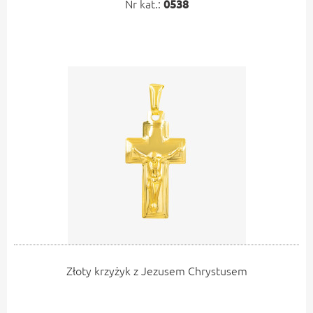
Nr kat.:
0538
Złoty krzyżyk z Jezusem Chrystusem