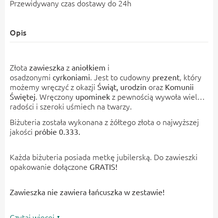
Przewidywany czas dostawy do 24h
Opis
Złota
z
i
zawieszka
aniołkiem
osadzonymi
. Jest to cudowny
, który
cyrkoniami
prezent
możemy wręczyć z okazji
oraz
Świąt
, urodzin
Komunii
. Wręczony
z pewnością wywoła wiele
Świętej
upominek
radości i szeroki uśmiech na twarzy.
Biżuteria została wykonana z żółtego złota o najwyższej
jakości
próbie 0.333.
Każda biżuteria posiada metkę jubilerską. Do zawieszki
opakowanie dołączone
GRATIS!
Zawieszka nie zawiera łańcuszka w zestawie!
Czytaj więcej