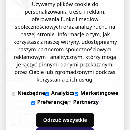
Używamy plików cookie do
personalizowania treści i reklam,
oferowania funkcji mediów
E-Azur to świetne i sprawdzone miejsce na zakupy. W każdy
produkt wkładamy swoją pasję i serce.
społecznościowych oraz analizy ruchu na
naszej stronie. Informacje o tym, jak
© 2023 Sklep Jubilerski AZUR. Wszystkie prawa zastrzeżone
korzystasz z naszej witryny, udostępniamy
INFORMACJE
naszym partnerom społecznościowym,
reklamowym i analitycznym, którzy mogą
O NAS
je łączyć z innymi danymi przekazanymi
MOJE KONTO
przez Ciebie lub zgromadzonymi podczas
BIŻUTERIA
korzystania z ich usług.
Niezbędne
Analytics
Marketingowe
Sklep Jubilerski "AZUR"
ul. 1 Sierpnia 24/105
Preferencje
Partnerzy
37-450 Stalowa Wola
+48 730 840 357
sklep@e-azur.pl
Odrzuć wszystkie
NIP: 8651420440 REGON: 180831684