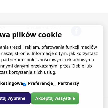
RIA
Sklep Jubilerski "AZUR"
ywa plików cookie
ul. 1 Sierpnia 24/105
NKI
37-450 Stalowa Wola
KI
+48 730 840 357
nia treści i reklam, oferowania funkcji mediów
sklep@e-azur.pl
IKI
NIP: 8651420440
naszej stronie. Informacje o tym, jak korzystasz
ETKI
REGON: 180831684
ym partnerom społecznościowym, reklamowym i
TY
 innymi danymi przekazanymi przez Ciebie lub
KI
as korzystania z ich usług.
JE
ketingowe
Preferencje
Partnerzy
tuj wybrane
Akceptuj wszystkie