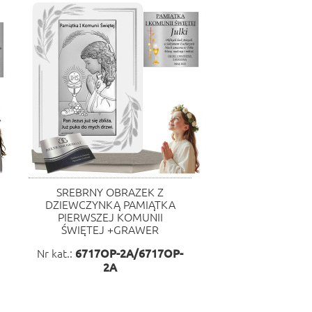
SREBRNY OBRAZEK Z
DZIEWCZYNKĄ PAMIĄTKA
PIERWSZEJ KOMUNII
ŚWIĘTEJ +GRAWER
Nr kat.:
6717OP-2A/6717OP-
2A