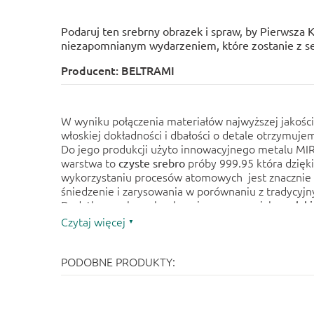
Podaruj ten srebrny obrazek i spraw, by Pierwsza
niezapomnianym wydarzeniem, które zostanie z s
Producent: BELTRAMI
W wyniku połączenia materiałów najwyższej jakośc
włoskiej dokładności i dbałości o detale otrzymuje
Do jego produkcji użyto innowacyjnego metalu MI
warstwa to
próby 999.95 która dzięki 
czyste srebro
wykorzystaniu procesów atomowych jest znacznie t
śniedzenie i zarysowania w porównaniu z tradycyj
Dodatkowo obrazek zabezpieczono specjalnym
lak
obrazek doskonale odbija światło zachowując piękny
Czytaj więcej
Całość jest umocowana na drewnianym podeście. J
potwierdza dołączony CERTYFIKAT JAKOŚCI.
PODOBNE PRODUKTY: