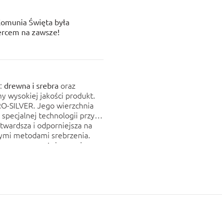
 Komunia Święta była
ercem na zawsze!
i:
oraz
drewna i srebra
my wysokiej jakości produkt.
RO-SILVER. Jego wierzchnia
specjalnej technologii przy
wardsza i odporniejsza na
nymi metodami srebrzenia.
, gwarantującym, że
ierem
 wygląd przez wiele lat.
akość finalnego produktu