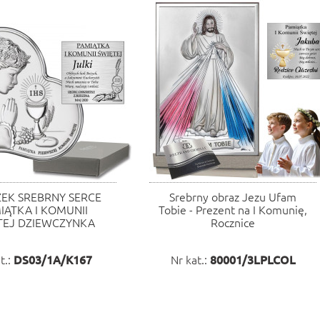
EK SREBRNY SERCE
Srebrny obraz Jezu Ufam
IĄTKA I KOMUNII
Tobie - Prezent na I Komunię,
TEJ DZIEWCZYNKA
Rocznice
t.:
DS03/1A/K167
Nr kat.:
80001/3LPLCOL