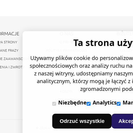
ORMACJE
O NAS
BIŻUTE
Ta strona uż
A STRONY
O FIRMIE
PIERŚCIO
ANE FRAZY
POLITYKA PRYWATNOŚCI
KOLCZY
Używamy plików cookie do personalizowa
IE ZAAWANSOWANE
REGULAMIN
NASZYJN
społecznościowych oraz analizy ruchu na 
NIA I ZWROTY
KONTAKT
BRANSOL
z naszej witryny, udostępniamy nasz
MOJE KONTO
KOMPLE
analitycznym, którzy mogą je łączyć z
LOGOWANIE
ŁAŃCUSZ
zgromadzonymi podcz
KOSZYK
KOLEKC
LISTA ŻYCZEŃ
Niezbędne
Analytics
Mar
Odrzuć wszystkie
Akcep
© 2024 Azur wszystkie prawa zastrzeżone