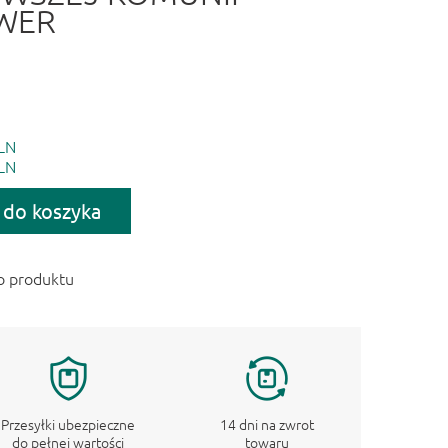
WER
LN
LN
 do koszyka
o produktu
Przesyłki ubezpieczne
14 dni na zwrot
do pełnej wartości
towaru