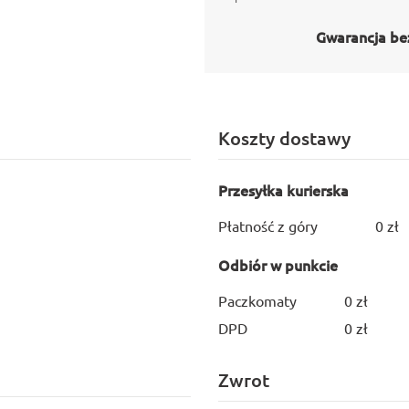
Gwarancja be
Koszty dostawy
Przesyłka kurierska
Płatność z góry
0 zł
Odbiór w punkcie
Paczkomaty
0 zł
DPD
0 zł
Zwrot