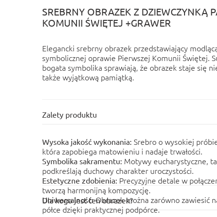
SREBRNY OBRAZEK Z DZIEWCZYNKĄ P
KOMUNII ŚWIĘTEJ +GRAWER
Elegancki srebrny obrazek przedstawiający modląc
symbolicznej oprawie Pierwszej Komunii Świętej. S
bogata symbolika sprawiają, że obrazek staje się ni
także wyjątkową pamiątką.
Zalety produktu
Srebro o wysokiej próbi
Wysoka jakość wykonania:
która zapobiega matowieniu i nadaje trwałości.
Motywy eucharystyczne, takie
Symbolika sakramentu:
podkreślają duchowy charakter uroczystości.
Precyzyjne detale w połącze
Estetyczne zdobienia:
tworzą harmonijną kompozycję.
Obrazek można zarówno zawiesić na ś
Uniwersalność:
Dla kogo jest ten obrazek?
półce dzięki praktycznej podpórce.