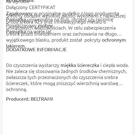
na wyrobie
Dołączony CERTYFIKAT
w oryginalne pudełko z logo producenta
Zapakowany
Srebrny obrazek wysokiej jakości wykonano z najwyższej
uniwersalna na ślub, chrzest czy rocznicę
Pamiątka
próby
oraz innowacyjnego metalu o
srebra 925
Ponadczasowy
motyw
unikatowych właściwościach. W celu zabezpieczenia
na wiele lat
Pamiątka
srebra przed śniedzeniem oraz zachowania na długo
wyjątkowego blasku, produkt został pokryty
ochronnym
.
lakierem
DODATKOWE INFORMACJE
Do czyszczenia wystarczy
i ciepła woda.
miękka ściereczka
Nie zaleca się stosowania żadnych środków chemicznych,
zwłaszcza tych przeznaczonych do czyszczenia srebra
ściereczek, które mogą zniszczyć wierzchnią warstwę
ochronną.
Producent: BELTRAMI