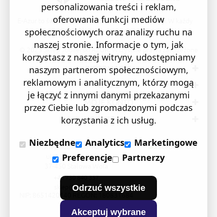
personalizowania treści i reklam,
oferowania funkcji mediów
E-Azur to świetne i sprawdzone miejsce na zakupy. W każdy
produkt wkładamy swoją pasję i serce.
społecznościowych oraz analizy ruchu na
naszej stronie. Informacje o tym, jak
© 2023 Sklep Jubilerski AZUR. Wszystkie prawa zastrzeżone
korzystasz z naszej witryny, udostępniamy
INFORMACJE
naszym partnerom społecznościowym,
reklamowym i analitycznym, którzy mogą
O NAS
je łączyć z innymi danymi przekazanymi
MOJE KONTO
przez Ciebie lub zgromadzonymi podczas
BIŻUTERIA
korzystania z ich usług.
Niezbędne
Analytics
Marketingowe
Sklep Jubilerski "AZUR"
ul. 1 Sierpnia 24/105
Preferencje
Partnerzy
37-450 Stalowa Wola
+48 730 840 357
sklep@e-azur.pl
Odrzuć wszystkie
NIP: 8651420440 REGON: 180831684
Akceptuj wybrane