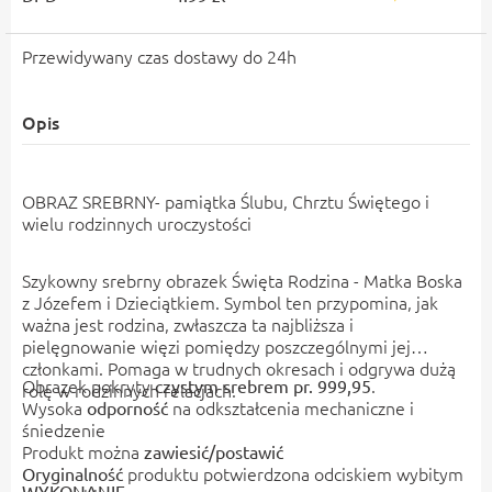
Przewidywany czas dostawy do 24h
Opis
OBRAZ SREBRNY- pamiątka Ślubu, Chrztu Świętego i
wielu rodzinnych uroczystości
Szykowny srebrny obrazek Święta Rodzina - Matka Boska
z Józefem i Dzieciątkiem. Symbol ten przypomina, jak
ważna jest rodzina, zwłaszcza ta najbliższa i
pielęgnowanie więzi pomiędzy poszczególnymi jej
członkami. Pomaga w trudnych okresach i odgrywa dużą
Obrazek pokryty
.
czystym srebrem pr. 999,95
rolę w rodzinnych relacjach.
Wysoka
na odkształcenia mechaniczne i
odporność
śniedzenie
Produkt można
zawiesić/postawić
produktu potwierdzona odciskiem wybitym
Oryginalność
WYKONANIE