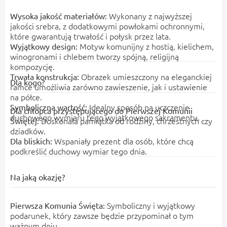
Wykonany z najwyższej
Wysoka jakość materiałów:
jakości srebra, z dodatkowymi powłokami ochronnymi,
które gwarantują trwałość i połysk przez lata.
Motyw komunijny z hostią, kielichem,
Wyjątkowy design:
winogronami i chlebem tworzy spójną, religijną
kompozycję.
Obrazek umieszczony na eleganckiej
Trwała konstrukcja:
Dla kogo?
ramce umożliwia zarówno zawieszenie, jak i ustawienie
na półce.
Idealny sposób na uczczenie
Symboliczna wartość:
Dla chłopca przystępującego do Pierwszej Komunii
duchowego wymiaru tego wyjątkowego sakramentu.
Doskonała pamiątka od rodziny, chrzestnych czy
Świętej:
dziadków.
Wspaniały prezent dla osób, które chcą
Dla bliskich:
podkreślić duchowy wymiar tego dnia.
Na jaką okazję?
Symboliczny i wyjątkowy
Pierwsza Komunia Święta:
podarunek, który zawsze będzie przypominał o tym
ważnym dniu.