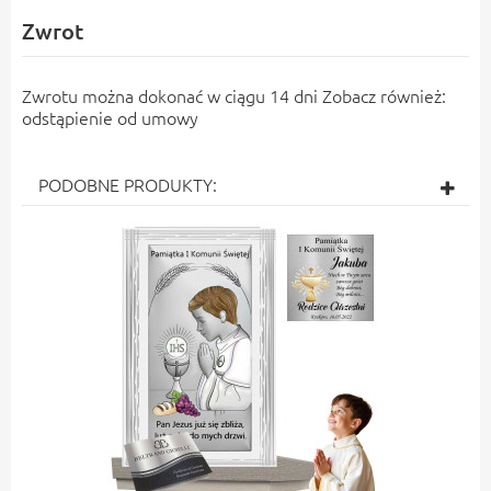
gwarantującym, że obrazek doskonale odbija światło
zachowując piękny wygląd przez wiele lat. Całość jest
Zwrot
umocowana na drewnianym podeście. Jakość finalnego
produktu potwierdza dołączony CERTYFIKAT JAKOŚCI.
Zwrotu można dokonać w ciągu 14 dni Zobacz również:
odstąpienie od umowy
PODOBNE PRODUKTY: