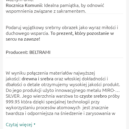
Idealna pamiątka, by odnowić
Rocznica Komunii:
wspomnienia związane z sakramentem.
Podaruj wyjątkowy srebrny obrazek jako wyraz miłości i
duchowego wsparcia.
To prezent, który pozostanie w
sercu na zawsze!
Producent: BELTRAMI
W wyniku połączenia materiałów najwyższej
jakości:
oraz włoskiej dokładności i
drewna i srebra
dbałości o detale otrzymujemy wysokiej jakości produkt.
Do jego produkcji użyto innowacyjnego metalu MIRO-
SILVER. Jego wierzchnia warstwa to
próby
czyste srebro
999.95 która dzięki specjalnej technologii przy
wykorzystaniu procesów atomowych jest znacznie
twardsza i odporniejsza na śniedzenie i zarysowania w
porównaniu z tradycyjnymi metodami srebrzenia.
Czytaj więcej
Dodatkowo obrazek zabezpieczono specjalnym
,
lakierem