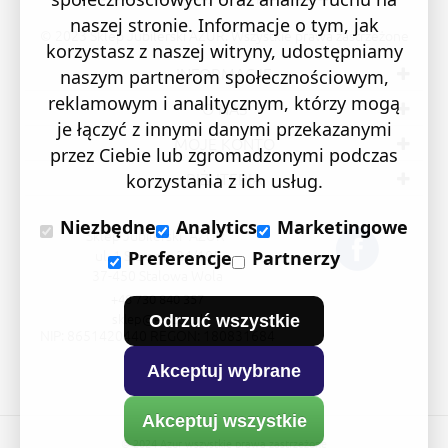
naszej stronie. Informacje o tym, jak
© 2023 Sklep Jubilerski AZUR. Wszystkie prawa zastrzeżone
korzystasz z naszej witryny, udostępniamy
INFORMACJE
naszym partnerom społecznościowym,
reklamowym i analitycznym, którzy mogą
O NAS
je łączyć z innymi danymi przekazanymi
MOJE KONTO
przez Ciebie lub zgromadzonymi podczas
BIŻUTERIA
korzystania z ich usług.
Niezbędne
Analytics
Marketingowe
Sklep Jubilerski "AZUR"
ul. 1 Sierpnia 24/105
Preferencje
Partnerzy
37-450 Stalowa Wola
+48 730 840 357
sklep@e-azur.pl
Odrzuć wszystkie
NIP: 8651420440 REGON: 180831684
Akceptuj wybrane
Akceptuj wszystkie
© 2024 Azur wszystkie prawa zastrzeżone