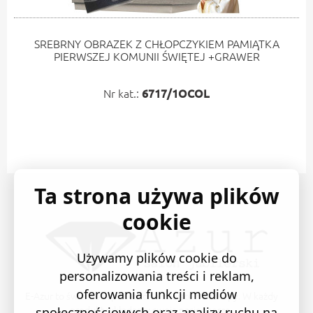
SREBRNY OBRAZEK Z CHŁOPCZYKIEM PAMIĄTKA
PIERWSZEJ KOMUNII ŚWIĘTEJ +GRAWER
Nr kat.:
6717/1OCOL
Ta strona używa plików
cookie
Używamy plików cookie do
personalizowania treści i reklam,
oferowania funkcji mediów
E-Azur to świetne i sprawdzone miejsce na zakupy. W każdy
produkt wkładamy swoją pasję i serce.
społecznościowych oraz analizy ruchu na