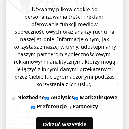
Używamy plików cookie do
personalizowania treści i reklam,
oferowania funkcji mediów
E-Azur to świetne i sprawdzone miejsce na zakupy. W każdy
produkt wkładamy swoją pasję i serce.
społecznościowych oraz analizy ruchu na
naszej stronie. Informacje o tym, jak
© 2023 Sklep Jubilerski AZUR. Wszystkie prawa zastrzeżone
korzystasz z naszej witryny, udostępniamy
INFORMACJE
naszym partnerom społecznościowym,
reklamowym i analitycznym, którzy mogą
O NAS
je łączyć z innymi danymi przekazanymi
MOJE KONTO
przez Ciebie lub zgromadzonymi podczas
BIŻUTERIA
korzystania z ich usług.
Niezbędne
Analytics
Marketingowe
Sklep Jubilerski "AZUR"
ul. 1 Sierpnia 24/105
Preferencje
Partnerzy
37-450 Stalowa Wola
+48 730 840 357
sklep@e-azur.pl
Odrzuć wszystkie
NIP: 8651420440 REGON: 180831684