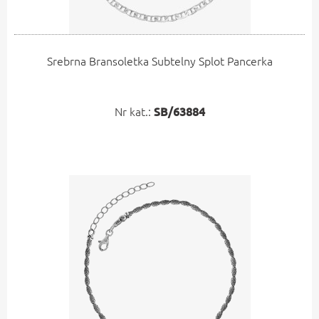
Srebrna Bransoletka Subtelny Splot Pancerka
Nr kat.:
SB/63884