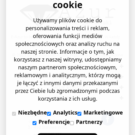
cookie
Używamy plików cookie do
personalizowania treści i reklam,
oferowania funkcji mediów
E-Azur to świetne i sprawdzone miejsce na zakupy. W każdy
produkt wkładamy swoją pasję i serce.
społecznościowych oraz analizy ruchu na
naszej stronie. Informacje o tym, jak
© 2023 Sklep Jubilerski AZUR. Wszystkie prawa zastrzeżone
korzystasz z naszej witryny, udostępniamy
INFORMACJE
naszym partnerom społecznościowym,
reklamowym i analitycznym, którzy mogą
O NAS
je łączyć z innymi danymi przekazanymi
MOJE KONTO
przez Ciebie lub zgromadzonymi podczas
BIŻUTERIA
korzystania z ich usług.
Niezbędne
Analytics
Marketingowe
Sklep Jubilerski "AZUR"
ul. 1 Sierpnia 24/105
Preferencje
Partnerzy
37-450 Stalowa Wola
+48 730 840 357