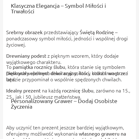
Klasyczna Elegancja – Symbol Miłości i
Trwałości
przedstawiający
–
Srebrny obrazek
Świętą Rodzinę
ponadczasowy symbol miłości, jedności i wspólnej drogi
życiowej.
z pięknym wzorem, który dodaje
Drewniany podest
wyjątkowego charakteru.
To
, która stanie się symbolem
pamiątka rocznicy ślubu
pięknych wspólnych chwil oraz miłości, która trwa przez
, który ozdobi wnętrze i
Doskonały element dekoracyjny
będzie przypominał o wspólnie spędzonych chwilach.
lata.
na każdą
, zarówno na 15.,
Idealny prezent
rocznicę ślubu
25., jak i 50. jubileusz małżeństwa.
Personalizowany Grawer – Dodaj Osobiste
Życzenia
Aby uczynić ten prezent jeszcze bardziej wyjątkowym,
oferujemy możliwość wykonania
własnego
graweru na