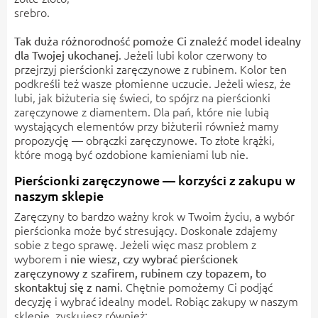
srebro.
Tak duża różnorodność pomoże Ci znaleźć model idealny
. Jeżeli lubi kolor czerwony to
dla Twojej ukochanej
przejrzyj pierścionki zaręczynowe z rubinem. Kolor ten
podkreśli też wasze płomienne uczucie. Jeżeli wiesz, że
lubi, jak biżuteria się świeci, to spójrz na
pierścionki
zaręczynowe z diamentem
. Dla pań, które nie lubią
wystających elementów przy biżuterii również mamy
propozycję — obrączki zaręczynowe. To złote krążki,
które mogą być ozdobione kamieniami lub nie.
Pierścionki zaręczynowe — korzyści z zakupu w
naszym sklepie
Zaręczyny to bardzo ważny krok w Twoim życiu, a wybór
pierścionka może być stresujący. Doskonale zdajemy
sobie z tego sprawę. Jeżeli więc masz problem z
wyborem i
nie wiesz, czy wybrać pierścionek
zaręczynowy z szafirem, rubinem czy topazem, to
. Chętnie pomożemy Ci podjąć
skontaktuj się z nami
decyzję i wybrać idealny model. Robiąc zakupy w naszym
sklepie, zyskujesz również: