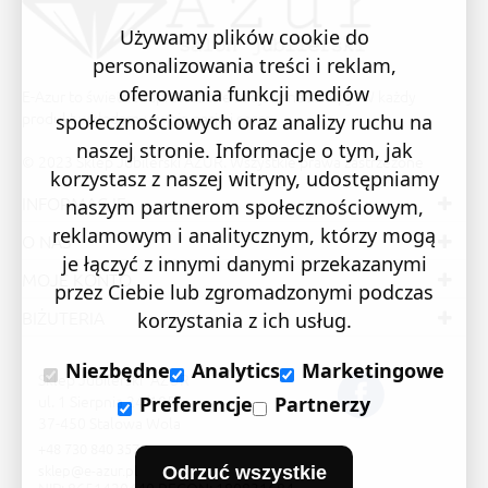
Używamy plików cookie do
personalizowania treści i reklam,
oferowania funkcji mediów
E-Azur to świetne i sprawdzone miejsce na zakupy. W każdy
produkt wkładamy swoją pasję i serce.
społecznościowych oraz analizy ruchu na
naszej stronie. Informacje o tym, jak
© 2023 Sklep Jubilerski AZUR. Wszystkie prawa zastrzeżone
korzystasz z naszej witryny, udostępniamy
INFORMACJE
naszym partnerom społecznościowym,
reklamowym i analitycznym, którzy mogą
O NAS
je łączyć z innymi danymi przekazanymi
MOJE KONTO
przez Ciebie lub zgromadzonymi podczas
BIŻUTERIA
korzystania z ich usług.
Niezbędne
Analytics
Marketingowe
Sklep Jubilerski "AZUR"
ul. 1 Sierpnia 24/105
Preferencje
Partnerzy
37-450 Stalowa Wola
+48 730 840 357
sklep@e-azur.pl
Odrzuć wszystkie