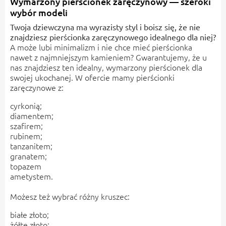
Wymarzony pierścionek zaręczynowy — szeroki
wybór modeli
Twoja dziewczyna ma wyrazisty styl i boisz się, że nie
znajdziesz pierścionka zaręczynowego idealnego dla niej?
A może lubi minimalizm i nie chce mieć pierścionka
nawet z najmniejszym kamieniem? Gwarantujemy, że u
nas znajdziesz ten idealny, wymarzony pierścionek dla
swojej ukochanej. W ofercie mamy pierścionki
zaręczynowe z:
cyrkonią;
diamentem;
szafirem;
rubinem;
tanzanitem;
granatem;
topazem
ametystem.
Możesz też wybrać różny kruszec:
białe złoto;
żółte złoto;