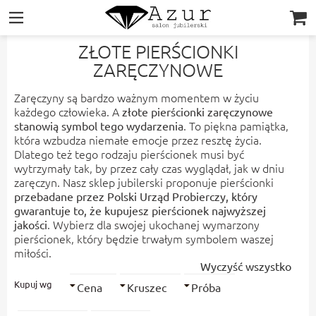
|||
ZŁOTE PIERŚCIONKI
ZARĘCZYNOWE
Zaręczyny są bardzo ważnym momentem w życiu
każdego człowieka. A
złote pierścionki zaręczynowe
. To piękna pamiątka,
stanowią symbol tego wydarzenia
która wzbudza niemałe emocje przez resztę życia.
Dlatego też tego rodzaju pierścionek musi być
wytrzymały tak, by przez cały czas wyglądał, jak w dniu
zaręczyn. Nasz
sklep jubilerski
proponuje pierścionki
przebadane przez Polski Urząd Probierczy, który
gwarantuje to, że kupujesz pierścionek najwyższej
. Wybierz dla swojej ukochanej wymarzony
jakości
pierścionek, który będzie trwałym symbolem waszej
miłości.
Wyczyść wszystko
Kupuj wg
Cena
Kruszec
Próba