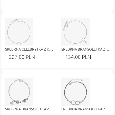
SREBRNA CELEBRYTKA Z KSIĘŻYCEM O AŻUROWYM WZORZE ZAWIESZKA W KSZTAŁCIE SERDUSZKA
SREBRNA BRANSOLETKA Z KÓŁKIEM I ZAWIESZKĄ W KSZTAŁCIE SKRZYDEŁKA
227,00 PLN
134,00 PLN
SREBRNA BRANSOLETKA Z PODWÓJNYM ŁAŃCUSZKIEM ŁABĘDŹ DIAMENTOWANE KULECZKI SERDUSZKA BARWIONE BIAŁE NIEBIESKIE CYRKONIE
SREBRNA BRANSOLETKA Z POŁĄCZONYMI ZE SOBĄ OWALAMI