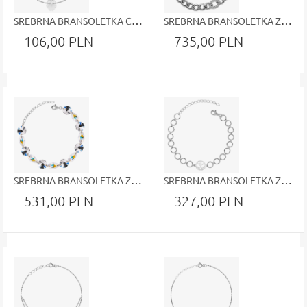
SREBRNA BRANSOLETKA CELEBRYTKA Z SÓWKĄ
SREBRNA BRANSOLETKA Z GRUBSZYM ŁAŃCUSZKIEM BIAŁE CYRKONIE BIŻUTERIA Z DEDYKACJĄ
106,00 PLN
735,00 PLN
SREBRNA BRANSOLETKA Z POŁĄCZONYMI ZE SOBĄ W DWÓCH RODZAJACH BŁYSZCZĄCYCH KAMIENI
SREBRNA BRANSOLETKA Z POŁĄCZONYMI ZE SOBĄ KÓŁECZKAMI I JEDNYM KÓŁECZKIEM Z DWOMA POŁĄCZONYMI ZE SOBĄ SERDUSZKAMI
531,00 PLN
327,00 PLN