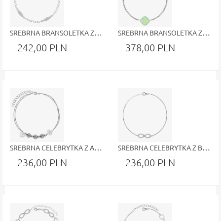
SREBRNA BRANSOLETKA Z ORYGINALNYMI ZAWIESZKAMI I BŁYSZCZĄCYMI CYRKONIAMI
SREBRNA BRANSOLETKA Z KONICZYNKĄ I OSADZONYM W NIEJ ZIELONYM KAMIENIEM
242,00 PLN
378,00 PLN
SREBRNA CELEBRYTKA Z AŻUROWYMI KULECZKAMI, SERDUSZKIEM I KONICZYNKĄ BŁYSZCZĄCE KULECZKI
SREBRNA CELEBRYTKA Z BŁYSZCZĄCYM ZNAKIEM NIESKOŃCZONOŚCI CYRKONIE
236,00 PLN
236,00 PLN