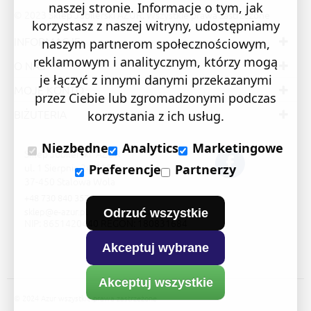
naszej stronie. Informacje o tym, jak
© 2023 Sklep Jubilerski AZUR. Wszystkie prawa zastrzeżone
korzystasz z naszej witryny, udostępniamy
INFORMACJE
naszym partnerom społecznościowym,
reklamowym i analitycznym, którzy mogą
O NAS
je łączyć z innymi danymi przekazanymi
MOJE KONTO
przez Ciebie lub zgromadzonymi podczas
BIŻUTERIA
korzystania z ich usług.
Niezbędne
Analytics
Marketingowe
Sklep Jubilerski "AZUR"
ul. 1 Sierpnia 24/105
Preferencje
Partnerzy
37-450 Stalowa Wola
+48 730 840 357
sklep@e-azur.pl
Odrzuć wszystkie
NIP: 8651420440 REGON: 180831684
Akceptuj wybrane
Akceptuj wszystkie
© 2024 Azur wszystkie prawa zastrzeżone