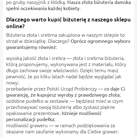
po gruby naszyjnik z kłódką.
Nasza złota biżuteria damska
.
spełni oczekiwania każdej kobiety
Dlaczego warto kupić biżuterię z naszego sklepu
online?
Biżuteria złota i srebrna zakupiona w naszym sklepie to
strzał w dziesiątkę. Dlaczego?
Oprócz ogromnego wyboru
:
gwarantujemy również
wysoką jakość złota i srebra — złota i srebrna biżuteria,
którą proponujemy, wykonywana jest z materiału, który
długo zachowa swoje właściwości. Dzięki temu masz
pewność, że po kilku latach nadal będzie wyglądać jak
nowy;
przebadanie przez Polski Urząd Probierczy —
co daje Ci
;
gwarancję, że kupujesz wyroby z prawdziwego złota
ozdobne pudełko w zestawie — będziesz mieć w czym
przechowywać swoją biżuterię albo zyskasz piękne
opakowanie prezentowe.
Istnieje możliwość
;
personalizacji pudełka
możliwość graweru — w ramach podziękowania za
okazane nam zaufanie wykonamy dla Ciebie grawer.