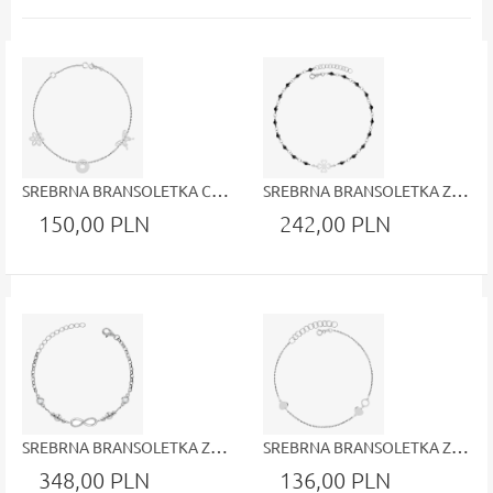
SREBRNA BRANSOLETKA CELEBRYTKA KWIATUSZEK KÓŁKO I MOTYLEK O AŻUROWYM WYKOŃCZENIU
SREBRNA BRANSOLETKA Z KONICZYNKĄ I CZARNYMI KULECZKAMI
150,00 PLN
242,00 PLN
SREBRNA BRANSOLETKA ZE ZNAKIEM NIESKOŃCZONOŚCI KULECZKAMI I BIAŁYMI BŁYSZCZĄCYMI CYRKONIAMI
SREBRNA BRANSOLETKA Z DWOMA SERDUSZKAMI I KÓŁECZKIEM
348,00 PLN
136,00 PLN