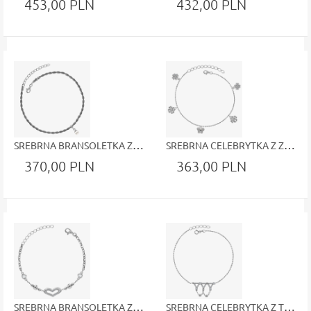
453,00 PLN
432,00 PLN
SREBRNA BRANSOLETKA Z ZAWIESZKĄ W FORMIE KULKI Z MASY PERŁOWEJ
SREBRNA CELEBRYTKA Z ZAWIESZKAMI KONICZYNKI MOTYLEK KONICZYNA MOTYL BRANSOLETKA Z BIAŁYMI CYRKONIAMI
370,00 PLN
363,00 PLN
SREBRNA BRANSOLETKA Z SERDUSZKIEM KULECZKAMI I BIAŁYMI BŁYSZCZĄCYMI CYRKONIAMI
SREBRNA CELEBRYTKA Z TRÓJKĄCIKAMI I WISZĄCYMI NA ŁAŃCUSZKACH KULKAMI BIAŁE CYRKONIE