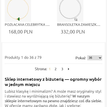
POZŁACANA CELEBRYTKA - ZAWIESZKA Z UMIESZCZONYM MALACHITEM
BRANSOLETKA ZAWIESZKA SERDUSZKO - BŁYSZCZĄCE BIAŁE CYRKONIE
168,00 PLN
332,00 PLN
Produkty 1 do 36 z 79
Pokaż
Strona:
1
2
3
Sklep internetowy z biżuterią — ogromny wybór
w jednym miejscu
Lubisz klasykę i minimalizm? A może masz oryginalny styl
i stawiasz na wyróżniającą się biżuterię?
W naszym
.
sklepie internetowym na pewno znajdziesz coś dla siebie
W ofercie mamy zarówno złote, jak i srebrne: