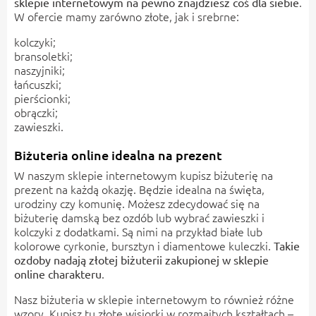
.
sklepie internetowym na pewno znajdziesz coś dla siebie
W ofercie mamy zarówno złote, jak i srebrne:
kolczyki;
bransoletki;
naszyjniki;
łańcuszki;
pierścionki;
obrączki;
zawieszki.
Biżuteria online idealna na prezent
W naszym sklepie internetowym kupisz biżuterię na
prezent na każdą okazję. Będzie idealna na święta,
urodziny czy komunię. Możesz zdecydować się na
biżuterię damską bez ozdób lub wybrać zawieszki i
kolczyki z dodatkami. Są nimi na przykład białe lub
kolorowe cyrkonie, bursztyn i diamentowe kuleczki.
Takie
ozdoby nadają złotej biżuterii zakupionej w sklepie
.
online charakteru
Nasz biżuteria w sklepie internetowym to również różne
wzory. Kupisz tu złote wisiorki w rozmaitych kształtach –