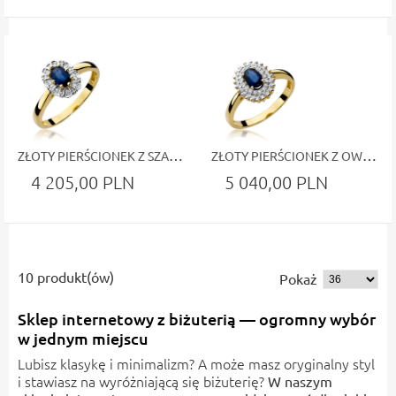
ZŁOTY PIERŚCIONEK Z SZAFIREM I DIAMENTOWYM DEKOREM ŻÓŁTE ZŁOTO
ZŁOTY PIERŚCIONEK Z OWALNYM SZAFIREM I PODWÓJNYM OPLECENIEM Z DIAMENTÓW ŻÓŁTE ZŁOTO
4 205,00 PLN
5 040,00 PLN
10 produkt(ów)
Pokaż
Sklep internetowy z biżuterią — ogromny wybór
w jednym miejscu
Lubisz klasykę i minimalizm? A może masz oryginalny styl
i stawiasz na wyróżniającą się biżuterię?
W naszym