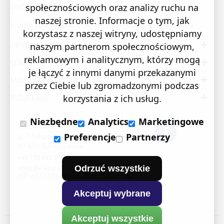
produkt wkładamy swoją pasję i serce.
społecznościowych oraz analizy ruchu na
naszej stronie. Informacje o tym, jak
© 2023 Sklep Jubilerski AZUR. Wszystkie prawa zastrzeżone
korzystasz z naszej witryny, udostępniamy
INFORMACJE
naszym partnerom społecznościowym,
reklamowym i analitycznym, którzy mogą
O NAS
je łączyć z innymi danymi przekazanymi
MOJE KONTO
przez Ciebie lub zgromadzonymi podczas
BIŻUTERIA
korzystania z ich usług.
Niezbędne
Analytics
Marketingowe
Sklep Jubilerski "AZUR"
ul. 1 Sierpnia 24/105
Preferencje
Partnerzy
37-450 Stalowa Wola
+48 730 840 357
sklep@e-azur.pl
Odrzuć wszystkie
NIP: 8651420440 REGON: 180831684
Akceptuj wybrane
Akceptuj wszystkie