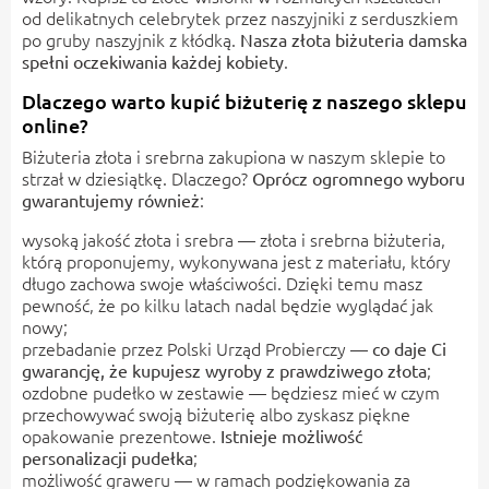
od delikatnych celebrytek przez naszyjniki z serduszkiem
po gruby naszyjnik z kłódką.
Nasza złota biżuteria damska
.
spełni oczekiwania każdej kobiety
Dlaczego warto kupić biżuterię z naszego sklepu
online?
Biżuteria złota i srebrna zakupiona w naszym sklepie to
strzał w dziesiątkę. Dlaczego?
Oprócz ogromnego wyboru
:
gwarantujemy również
wysoką jakość złota i srebra — złota i srebrna biżuteria,
którą proponujemy, wykonywana jest z materiału, który
długo zachowa swoje właściwości. Dzięki temu masz
pewność, że po kilku latach nadal będzie wyglądać jak
nowy;
przebadanie przez Polski Urząd Probierczy —
co daje Ci
;
gwarancję, że kupujesz wyroby z prawdziwego złota
ozdobne pudełko w zestawie — będziesz mieć w czym
przechowywać swoją biżuterię albo zyskasz piękne
opakowanie prezentowe.
Istnieje możliwość
;
personalizacji pudełka
możliwość graweru — w ramach podziękowania za