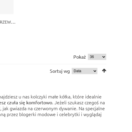
ZŁOTE KOLCZYKI Z MOTYWEM DRZEWA ŻYCIA – SYMBOL WIECZNEJ HARMONII
Pokaż
Sortuj wg
jdziesz u nas kolczyki małe kółka, które idealnie
. Jeżeli szukasz czegoś na
esz czuła się komfortowo
zuć, jak gwiazda na czerwonym dywanie. Na specjalne
ną przez blogerki modowe i celebrytki i wyglądaj