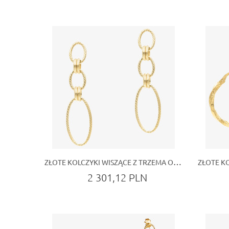
ZŁOTE KOLCZYKI WISZĄCE Z TRZEMA OWALAMI – NOWOCZESNA ELEGANCJA W ZŁOTEJ BIŻUTERII
2 301,12 PLN