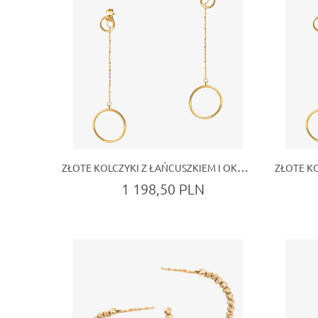
ZŁOTE KOLCZYKI Z ŁAŃCUSZKIEM I OKRĘGIEM – NOWOCZESNA BIŻUTERIA Z CHARAKTEREM
1 198,50 PLN