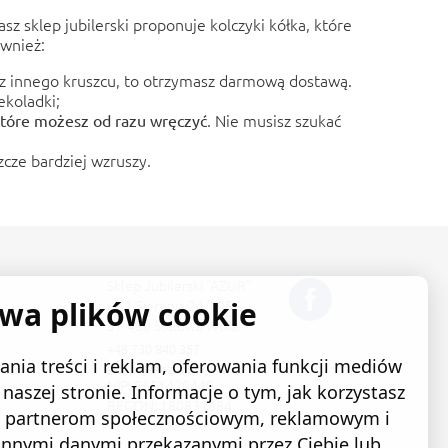
Nasz
sklep jubilerski
proponuje kolczyki kółka, które
ównież:
z innego kruszcu, to otrzymasz darmową dostawą.
ekoladki;
. Nie musisz szukać
tóre możesz od razu wręczyć
cze bardziej wzruszy.
Sklep Jubilerski "AZUR"
ywa plików cookie
ul. 1 Sierpnia 24/105
37-450 Stalowa Wola
+48 730 840 357
nia treści i reklam, oferowania funkcji mediów
sklep@e-azur.pl
NIP: 8651420440
naszej stronie. Informacje o tym, jak korzystasz
REGON: 180831684
ym partnerom społecznościowym, reklamowym i
 innymi danymi przekazanymi przez Ciebie lub