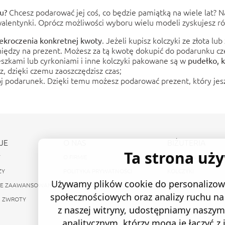
Chcesz podarować jej coś, co będzie pamiątką na wiele lat? 
u?
 walentynki. Oprócz możliwości wyboru wielu modeli zyskujesz r
. Jeżeli kupisz
kolczyki ze złota
lub 
kroczenia konkretnej kwoty
ędzy na prezent. Możesz za tą kwotę dokupić do podarunku cz
eszkami lub cyrkoniami i inne kolczyki pakowane są w
pudełko, k
, dzięki czemu zaoszczędzisz czas;
 podarunek. Dzięki temu możesz podarować prezent, który jesz
JE
O NAS
BIŻUTERIA
Ta strona uż
Y
O FIRMIE
PIERŚCIONKI
ZY
POLITYKA PRYWATNOŚCI
KOLCZYKI
Używamy plików cookie do personalizowa
IE ZAAWANSOWANE
REGULAMIN
NASZYJNIKI
społecznościowych oraz analizy ruchu na 
I ZWROTY
KONTAKT
BRANSOLETKI
z naszej witryny, udostępniamy nasz
MOJE KONTO
KOMPLETY
analitycznym, którzy mogą je łączyć z