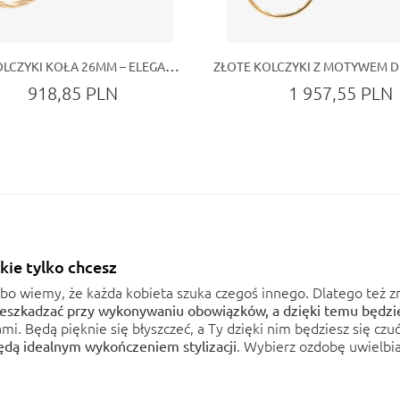
ZŁOTE KOLCZYKI KOŁA 26MM – ELEGANCKA I SUBTELNA BIŻUTERIA DLA KOBIET
918,85 PLN
1 957,55 PLN
kie tylko chcesz
bo wiemy, że każda kobieta szuka czegoś innego. Dlatego też zna
eszkadzać przy wykonywaniu obowiązków, a dzięki temu będzi
iami. Będą pięknie się błyszczeć, a Ty dzięki nim będziesz się c
. Wybierz ozdobę uwielbia
będą idealnym wykończeniem stylizacji