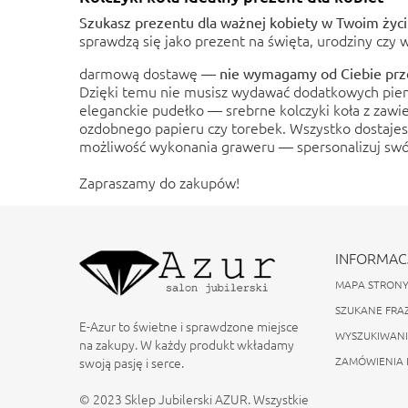
Szukasz prezentu dla ważnej kobiety w Twoim życi
sprawdzą się jako prezent na święta, urodziny czy
darmową dostawę —
nie wymagamy od Ciebie prze
Dzięki temu nie musisz wydawać dodatkowych pieni
eleganckie pudełko — srebrne kolczyki koła z zawi
ozdobnego papieru czy torebek. Wszystko dostajesz
możliwość wykonania graweru — spersonalizuj swój
Zapraszamy do zakupów!
INFORMAC
MAPA STRON
SZUKANE FRA
E-Azur to świetne i sprawdzone miejsce
WYSZUKIWAN
na zakupy. W każdy produkt wkładamy
swoją pasję i serce.
ZAMÓWIENIA 
© 2023 Sklep Jubilerski AZUR. Wszystkie