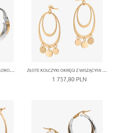
ZŁOTE KOLCZYKI KOŁA DWUKOLOROWE Z GRECKIM WZOREM
ZŁOTE KOLCZYKI OKRĘGI Z WISZĄCYMI DODATKAMI
1 757,80 PLN