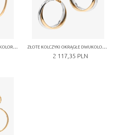
ZŁOTE KOLCZYKI OWALNE DWUKOLOROWE
ZŁOTE KOLCZYKI OKRĄGŁE DWUKOLOROWE 25MM
2 117,35 PLN