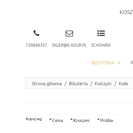
KOSZ
730840357
SKLEP@E-AZUR.PL
SCHOWEK
BIŻUTERIA
Strona główna
/
Biżuteria
/
Kolczyki
/
Koła
Kupuj wg
Cena
Kruszec
Próba